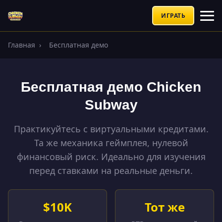
ИГРАТЬ
Главная
›
Бесплатная демо
Бесплатная демо Chicken
Subway
Практикуйтесь с виртуальными кредитами.
Та же механика геймплея, нулевой
финансовый риск. Идеально для изучения
перед ставками на реальные деньги.
$10K
Тот же