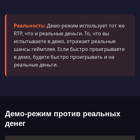
Реальность:
Демо-режим использует тот же
RTP, что и реальные деньги. То, что вы
испытываете в демо, отражает реальные
шансы геймплея. Если быстро проигрываете
в демо, будете быстро проигрывать и на
реальные деньги.
Демо-режим против реальных
денег