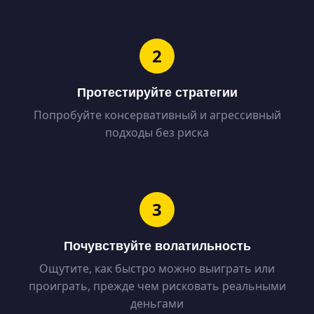
2
Протестируйте стратегии
Попробуйте консервативный и агрессивный
подходы без риска
3
Почувствуйте волатильность
Ощутите, как быстро можно выиграть или
проиграть, прежде чем рисковать реальными
деньгами