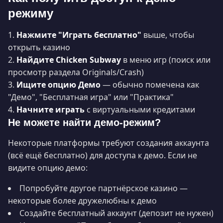
режиму
Нажмите "Играть бесплатно"
выше, чтобы
открыть казино
Найдите Chicken Subway
в меню игр (поиск или
просмотр раздела Originals/Crash)
Ищите опцию Демо
— обычно помечена как
"Демо", "Бесплатная игра" или "Практика"
Начните играть
с виртуальными кредитами
Не можете найти демо-режим?
Некоторые платформы требуют создания аккаунта
(всё ещё бесплатно) для доступа к демо. Если не
видите опцию демо:
Попробуйте другое партнёрское казино —
некоторые более дружелюбны к демо
Создайте бесплатный аккаунт (депозит не нужен)