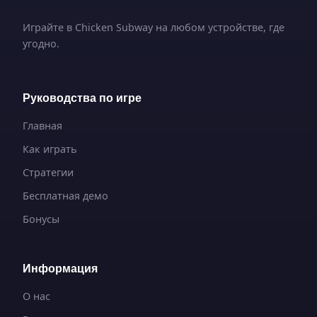
Играйте в Chicken Subway на любом устройстве, где
угодно.
Руководства по игре
Главная
Как играть
Стратегии
Бесплатная демо
Бонусы
Информация
О нас