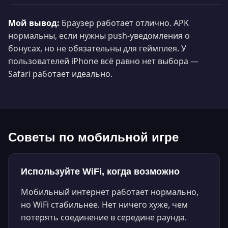
Мой вывод:
Браузер работает отлично. APK
нормальны, если нужны push-уведомления о
бонусах, но не обязательны для геймплея. У
пользователей iPhone всё равно нет выбора —
Safari работает идеально.
Советы по мобильной игре
Используйте WiFi, когда возможно
Мобильный интернет работает нормально,
но WiFi стабильнее. Нет ничего хуже, чем
потерять соединение в середине раунда.