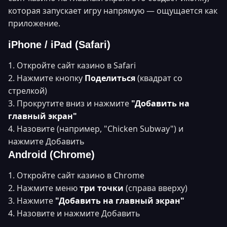
которая запускает игру напрямую — ощущается как
приложение.
iPhone / iPad (Safari)
Откройте сайт казино в Safari
Нажмите кнопку
Поделиться
(квадрат со
стрелкой)
Прокрутите вниз и нажмите
"Добавить на
главный экран"
Назовите (например, "Chicken Subway") и
нажмите Добавить
Android (Chrome)
Откройте сайт казино в Chrome
Нажмите меню
три точки
(справа вверху)
Нажмите
"Добавить на главный экран"
Назовите и нажмите Добавить