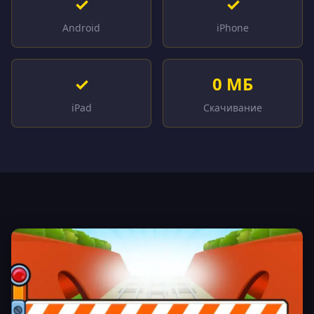
✓
✓
Android
iPhone
✓
0 МБ
iPad
Скачивание