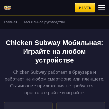
ИГРАТЬ
Главная
›
Мобильное руководство
Chicken Subway Мобильная:
Играйте на любом
устройстве
Chicken Subway работает в браузере и
работает на любом смартфоне или планшете.
Скачивание приложения не требуется —
просто откройте и играйте.